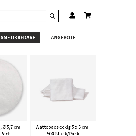
SMETIKBEDARF
ANGEBOTE
 Ø 5,7 cm -
Wattepads eckig 5 x 5 cm -
/Pack
500 Stück/Pack