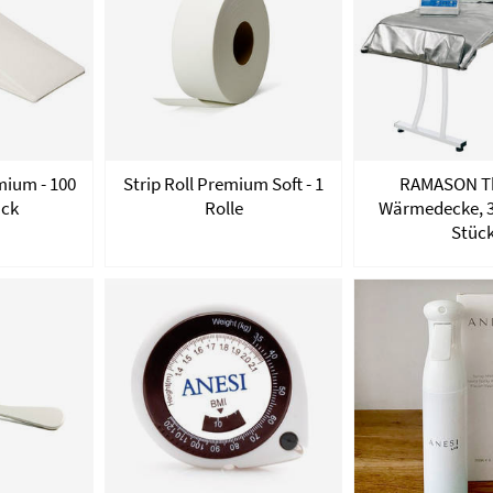
mium - 100
Strip Roll Premium Soft - 1
RAMASON T
ack
Rolle
Wärmedecke, 3
Stüc