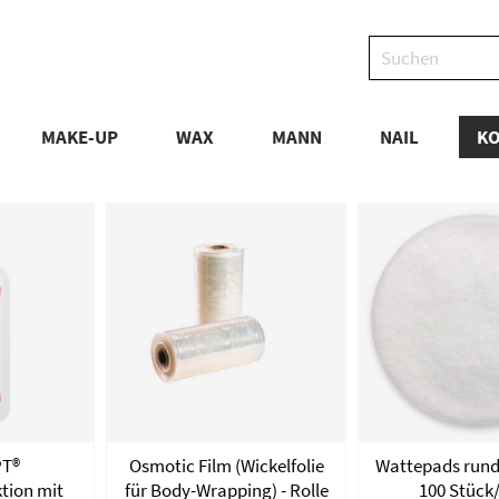
MAKE-UP
WAX
MANN
NAIL
KO
T®
Osmotic Film (Wickelfolie
Wattepads rund,
tion mit
für Body-Wrapping) - Rolle
100 Stück