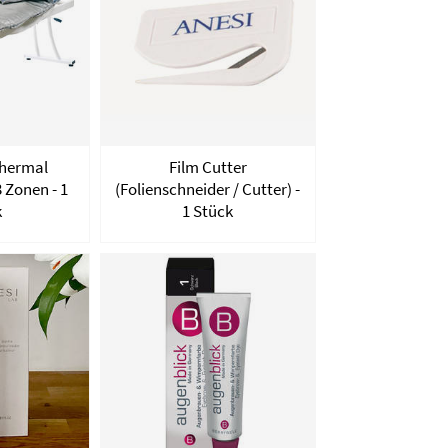
hermal
Film Cutter
 Zonen - 1
(Folienschneider / Cutter) -
k
1 Stück