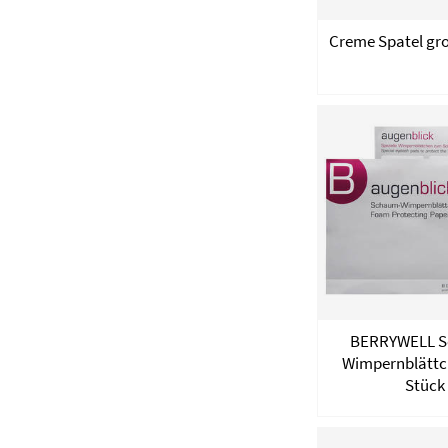
Creme Spatel gro
BERRYWELL S
Wimpernblättch
Stück