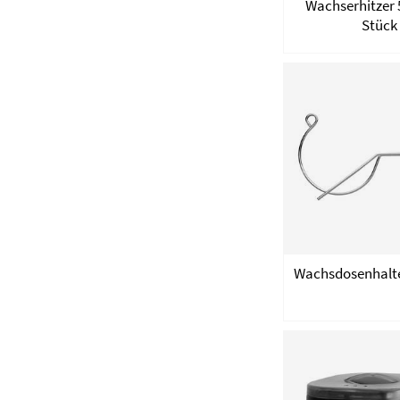
Wachserhitzer 5
Stück
Wachsdosenhalter