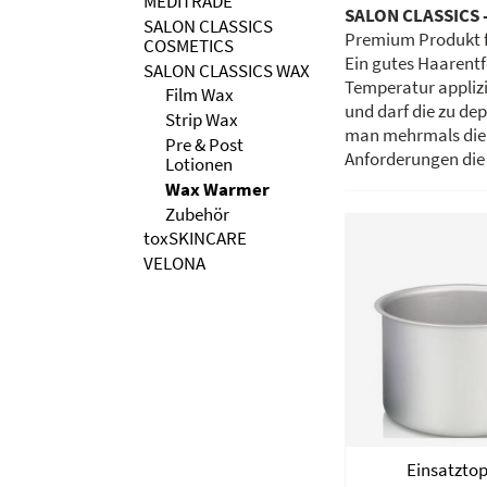
MEDITRADE
SALON CLASSICS
SALON CLASSICS
Premium Produkt fü
COSMETICS
Ein gutes Haarentf
SALON CLASSICS WAX
Temperatur applizi
Film Wax
und darf die zu de
Strip Wax
man mehrmals die g
Pre & Post
Anforderungen die 
Lotionen
Wax Warmer
Zubehör
toxSKINCARE
VELONA
Einsatztop