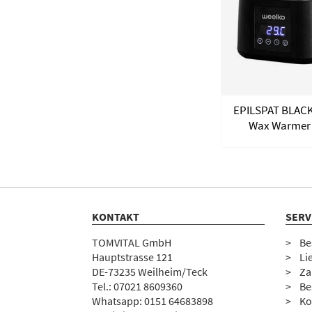
EPILSPAT BLACK 
Wax Warmer 
KONTAKT
SERV
TOMVITAL GmbH
Be
Hauptstrasse 121
Li
DE-73235 Weilheim/Teck
Za
Tel.:
07
021 8609360
Be
Whatsapp: 0151 64683898
Ko